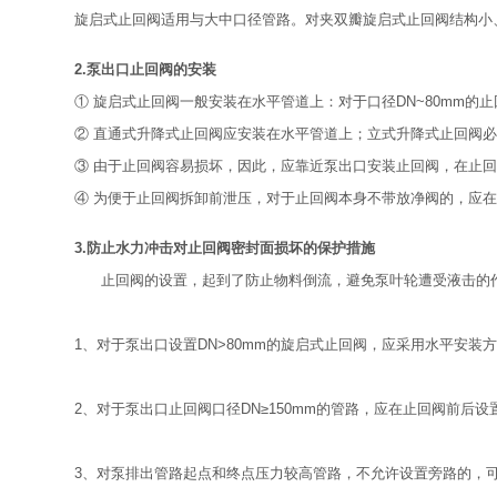
旋启式止回阀适用与大中口径管路。对夹双瓣旋启式止回阀结构小
2.
泵出口止回阀的安装
①
旋启式止回阀一般安装在水平管道上：对于口径
DN~
80mm
的止
②
直通式升降式止回阀应安装在水平管道上；立式升降式止回阀
③
由于止回阀容易损坏，因此，应靠近泵出口安装止回阀，在止
④
为便于止回阀拆卸前泄压，对于止回阀本身不带放净阀的，应
3.
防止水力冲击对止回阀密封面损坏的保护措施
止回阀的设置，起到了防止物料倒流，避免泵叶轮遭受液击的
1
、对于泵出口设置
DN>
80mm
的旋启式止回阀，应采用水平安装
2
、对于泵出口止回阀口径
DN≥
150mm
的管路，应在止回阀前后设
3
、对泵排出管路起点和终点压力较高管路，不允许设置旁路的，