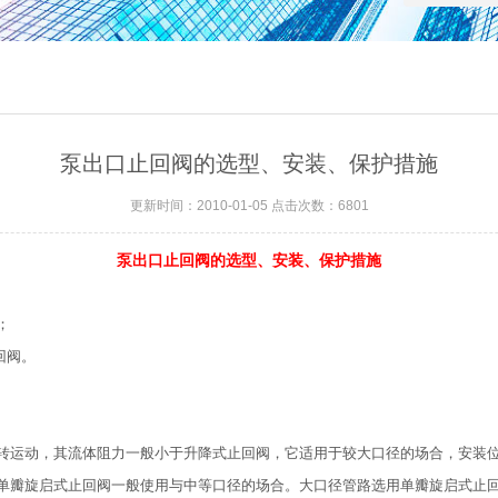
泵出口止回阀的选型、安装、保护措施
更新时间：2010-01-05 点击次数：6801
泵出口止回阀的选型、安装、保护措施
；
回阀。
转运动，其流体阻力一般小于升降式止回阀，它适用于较大口径的场合，安装
单瓣旋启式止回阀一般使用与中等口径的场合。大口径管路选用单瓣旋启式止