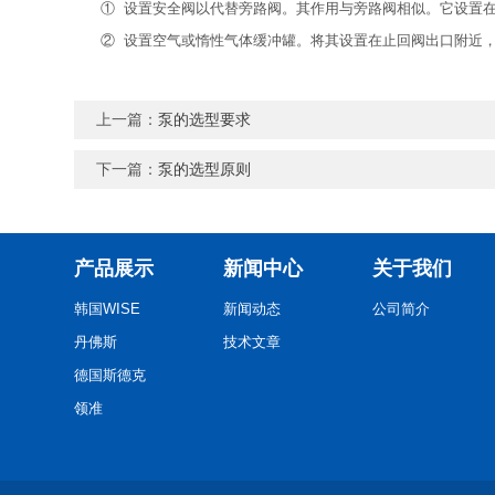
①
设置安全阀以代替旁路阀。其作用与旁路阀相似。它设置
②
设置空气或惰性气体缓冲罐。将其设置在止回阀出口附近
上一篇：
泵的选型要求
下一篇：
泵的选型原则
产品展示
新闻中心
关于我们
韩国WISE
新闻动态
公司简介
丹佛斯
技术文章
德国斯德克
领准