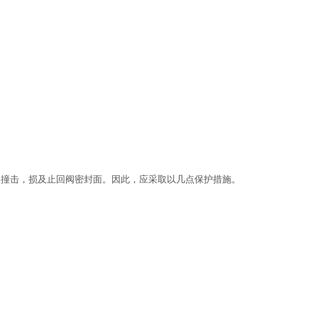
然撞击，损及止回阀密封面。因此，应采取以几点保护措施。