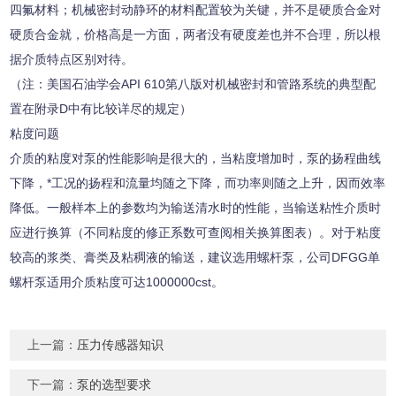
四氟材料；机械密封动静环的材料配置较为关键，并不是硬质合金对
硬质合金就，价格高是一方面，两者没有硬度差也并不合理，所以根
据介质特点区别对待。
（注：美国石油学会
API 610
第八版对机械密封和管路系统的典型配
置在附录
D
中有比较详尽的规定）
粘度问题
介质的粘度对泵的性能影响是很大的，当粘度增加时，泵的扬程曲线
下降，*工况的扬程和流量均随之下降，而功率则随之上升，因而效率
降低。一般样本上的参数均为输送清水时的性能，当输送粘性介质时
应进行换算（不同粘度的修正系数可查阅相关换算图表）。对于粘度
较高的浆类、膏类及粘稠液的输送，建议选用螺杆泵，公司
DFGG
单
螺杆泵适用介质粘度可达
1000000cst
。
上一篇：
压力传感器知识
下一篇：
泵的选型要求