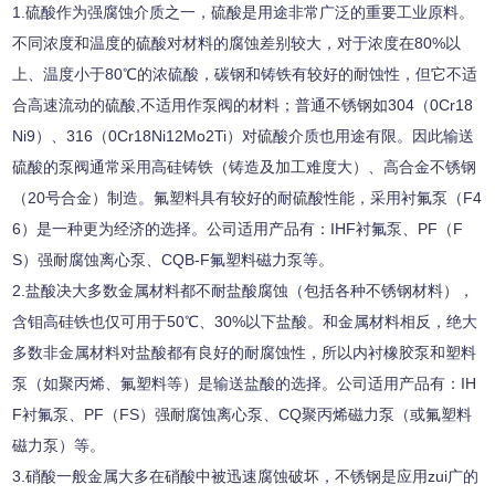
1.
硫酸作为强腐蚀介质之一，硫酸是用途非常广泛的重要工业原料。
不同浓度和温度的硫酸对材料的腐蚀差别较大，对于浓度在
80%
以
上、温度小于
80
℃
的浓硫酸，碳钢和铸铁有较好的耐蚀性，但它不适
合高速流动的硫酸
,
不适用作泵阀的材料；普通不锈钢如
304
（
0Cr18
Ni9
）、
316
（
0Cr18Ni12Mo2Ti
）对硫酸介质也用途有限。因此输送
硫酸的泵阀通常采用高硅铸铁（铸造及加工难度大）、高合金不锈钢
（
20
号合金）制造。氟塑料具有较好的耐硫酸性能，采用衬氟泵（
F4
6
）是一种更为经济的选择。公司适用产品有：
IHF
衬氟泵、
PF（F
S）
强耐腐蚀离心泵、
CQB-F
氟塑料磁力泵等。
2.
盐酸决大多数金属材料都不耐盐酸腐蚀（包括各种不锈钢材料），
含钼高硅铁也仅可用于
50
℃
、
30%
以下盐酸。和金属材料相反，绝大
多数非金属材料对盐酸都有良好的耐腐蚀性，所以内衬橡胶泵和塑料
泵（如聚丙烯、氟塑料等）是输送盐酸的选择。公司适用产品有：
IH
F
衬氟泵、
PF（FS）
强耐腐蚀离心泵、
CQ
聚丙烯磁力泵（或氟塑料
磁力泵）等。
3.
硝酸一般金属大多在硝酸中被迅速腐蚀破坏，不锈钢是应用zui广的