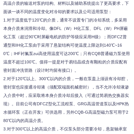
高温介质的输送对泵的结构、材料以及辅助系统提出了更高要求，下
面谈一谈不同的温度变化对冷却的要求以及公司适用泵型：
1.
对于温度低于
120
℃
的介质，通常不设置专门的冷却系统，多采用
本身介质来润滑和冷却。像
DFL（W）H
化工泵、
DFL（W）PH
屏蔽
化工泵
（
超过
90
℃
时屏蔽电机的防护等级应采用
H
级
）
；而
DFCZ
普
通型和
IH
化工泵由于采用了悬架结构可使温度上限达到
140
℃
~16
0
℃
；
IHF
衬氟泵zui高使用温度可达
200
℃
；只有
CQB
普通磁力泵使用
温度不超过
100
℃
。值得一提是对于易结晶或含有颗粒的介质应配有
密封面冲洗管路（设计时均留有接口）。
2.
对于
120
℃
以上、
300
℃
以内的介质，一般在泵盖上须设有冷却腔，
密封室也应接通冷却液（须配双端面机械密封），当不允许冷却液渗
入介质中时，应采取将本身介质冷却后接入（可通过简易热交换器实
现）。目前公司有
DFCZ
型化工流程泵、
GRG
高温管道泵以及
HPK
热
水循环泵（正在开发）可供选用，另外
CQB-G
高温型磁力泵可用于
2
80
℃
以内的高温介质。
3.
对于
300
℃
以上的高温介质，不仅泵头部分需要冷却，悬架轴承室