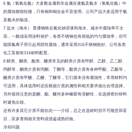
6.
氨（氢氧化氨）大多数金属和非金属在液氨及氨水（氢氧化氨）中
的腐蚀都很轻微，只有铜和铜合金不宜使用。公司产品大多适用于氨
及氨水的输送。
7.
盐水（海水）
普通钢铁在氯化钠溶液和海水、咸水中腐蚀率不太
高，一般须采用涂料保护；各类不锈钢也有很低的均匀腐蚀率，但可
能因氯离子而引起局部性腐蚀，通常采用
316
不锈钢较好。公司各类
化工泵都有
316
材料配置。
8.
醇类、酮类、酯类、醚类常见的醇类介质有甲醇、乙醇、乙二醇、
丙醇等，酮类介质有丙酮、丁酮等，酯类介质有各种甲酯、乙酯等，
醚类介质有甲醚、乙醚、丁醚等，它们基本没有腐蚀性，常用材料均
可适用，具体选用时还应根据介质的属性和相关要求做出合理选择。
另外值得注意的是酮、酯、醚对多种橡胶有溶解性，在选择密封材料
时避免出错。
还有许多其它介质不能在此一一介绍，总之在选材时切不可随意和盲
目，应多查阅相关资料或借鉴成熟经验。
冷却问题