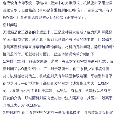
也应设有冷却系统，泵结构一般为中心支承形式，机械密封采用金属
波纹管型，但价格高（价格是普通机封的
10
多倍）。目前公司只有
D
FAY
离心油泵使用温度能够达到
420
℃
（正在开发）。
密封问题
无泄漏是化工设备的永远追求，正是这种要求促成了磁力泵和屏蔽泵
的应用日益扩展。然而真正做到无泄漏还有很长的路要走，比如磁力
泵隔离套和屏蔽泵屏蔽套的寿命问题、材料的孔蚀问题、静密封的可
*
性问题等等。现就密封方面的一些基本情况简单介绍如下：
1.
密封形式
对于静密封来说，通常只有密封垫和密封圈两种形式，而
密封圈又以
O
型圈应用zui广；对于动密封，化工泵很少采用填料密
封，以机械密封为主，机械密封又有单端面和双端面、平衡型和非平
衡型之分，平衡型适用于高压介质的密封（通常指压力大于
1.0MP
a
），双端面机封主要用于高温、易结晶、有粘度、含颗粒以及有毒
挥发的介质，双端面机封应向密封腔中注入隔离液，其压力一般高于
介质压力
0.07~0.1MPa
。
2.
密封材料
化工泵静密封的材料一般采用氟橡胶，特殊情况才采用聚