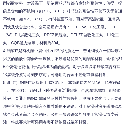
耐硝酸材料，对常温下一切浓度的硝酸都有良好的耐蚀性，值得一提
的是含钼的不锈钢（如
316
、
316L
）对硝酸的耐蚀性不仅不优于普通
不锈钢（如
304
、
321
），有时甚至不如。而对于高温硝酸，通常采
用钛及钛合金材料。公司适用产品有：
DFL（W）H
化工泵、
DFL
（W）PH
屏蔽化工泵、
DFCZ
流程泵、
DFLZP
自吸化工泵、
IH
化工
泵、
CQB
磁力泵等，材料为
304
。
4.
醋酸它是有机酸中腐蚀性zui强的物质之一，普通钢铁在一切浓度和
温度的醋酸中都会严重腐蚀，不锈钢是优良的耐醋酸材料，含钼的
31
6
不锈钢还能适用于高温和稀醋酸蒸汽。对于高温高浓醋酸或含有其
它腐蚀介质等苛刻要求时，可选用高合金不锈钢或氟塑料泵。
5.
碱（*）钢铁广泛应用于
80
℃
以下、
30%
浓度内的*溶液，也有许多
工厂在
100
℃
、
75%
以下时仍采用普通钢铁，虽然腐蚀增加，但经济
性好。普通不锈钢对碱液的耐蚀性与铸铁相比没有明显优点，只要介
质中容许少量铁份掺入不推荐采用不锈钢。对于高温碱液多采用钛及
钛合金或者高合金不锈钢。公司一般铸铁泵均可用于常温低浓度碱
液，特殊要求时可采用各类不锈钢泵或氟塑料泵。