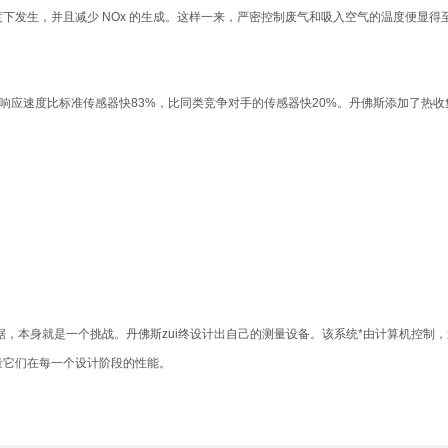
下发生，并且减少 NOx 的生成。这样一来，严密控制废气和吸入空气的温度便显
响应速度比标准传感器快83%，比同类竞争对手的传感器快20%。丹佛斯添加了热收
本身就是一个挑战。丹佛斯zui终设计出自己的测量设备。该系统*由计算机控制，
量它们在每一个设计阶段的性能。