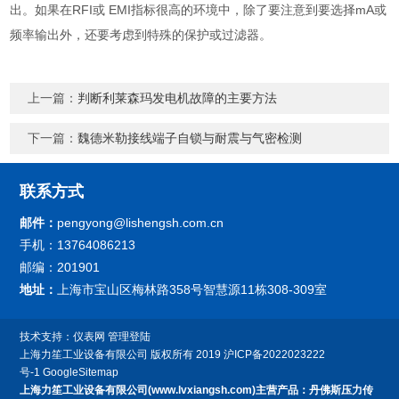
出。如果在RFI或 EMI指标很高的环境中，除了要注意到要选择mA或
频率输出外，还要考虑到特殊的保护或过滤器。
上一篇：
判断利莱森玛发电机故障的主要方法
下一篇：
魏德米勒接线端子自锁与耐震与气密检测
联系方式
邮件：
pengyong@lishengsh.com.cn
手机：13764086213
邮编：201901
地址：
上海市宝山区梅林路358号智慧源11栋308-309室
技术支持：
仪表网
管理登陆
上海力笙工业设备有限公司
版权所有 2019
沪ICP备2022023222
号-1
GoogleSitemap
上海力笙工业设备有限公司(www.lvxiangsh.com)主营产品：丹佛斯压力传