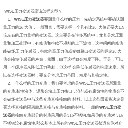
WISE压力变送器应该怎样选型？
1、
WISE压力变送器
要测量什么样的压力：先确定系统中要确认测
量压力的zui大值，一般而言，需要选择一个具有比zui 大值还要大1.5
倍左右的压力量程的变送器。这主要是在许多系统中，尤其是水压测
量和加工处理中，有峰值和持续不规则的上下波动，这种瞬间的峰值
能破坏压 力传感器，持续的高压力值或稍微超出变送器的标定zui大
值会缩短传感器的寿命，然而，由于这样做会精度下降。于是，可以
用一个缓冲器来降低压力毛刺，但这样 会降低传感器的响应速度。所
以在选择变送器时，要充分考虑压力范围，精度与其稳定性。
2、 什么样的压力介质：我们要考虑的是WISE压力变送器所测量
的介质,黏性液体、泥浆会堵上压力接口，溶剂或有腐蚀性的物质会不
会破坏变送吕中与这些介质直接接触的 材料。以上这些因素将决定是
否选择直接的隔离膜及直接与介质接触的材料。一般的
WISE压力变
送器
的接触介质部分的材质采用的是316不锈钢,如果你的介质对 316
不锈钢没有腐蚀性,那么基本上所有的WISE压力变送器都适合你对介