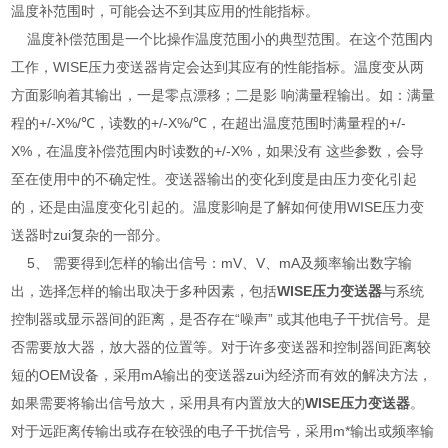
温度补范围时，可能会达不到其应用的性能指标。
温度补偿范围是一个比操作温度范围小的典型范围。在这个范围内
工作，WISE压力变送器肯定会达到其应有的性能指标。温度变从两
方面影响着其输出，一是零点漂移；二是影 响满量程输出。如：满量
程的+/-X%/℃，读数的+/-X%/℃，在超出温度范围时满量程的+/-
X%，在温度补偿范围内时读数的+/-X%，如果没有 这些参数，会导
至在使用中的不确定性。变送器输出的变化到度是由压力变化引起
的，还是由温度变化引起的。温度影响是了解如何使用WISE压力变
送器时zui复杂的一部分。
5、 需要得到怎样的输出信号：mV、V、mA及频率输出数字输
出，选择怎样的输出取决于多种因素，包括
WISE压力变送器
与系统
控制器或显示器间的距离，是否存在“噪声” 或其他电子干扰信号。是
否需要放大器，放大器的位置等。对于许多变送器和控制器间距离较
短的OEM设备，采用mA输出的变送器zui为经济而有效的解决方法，
如果需要将输出信号放大，采用具有内置放大的
WISE压力变送器
。
对于远距离传输出或存在较强的电子干扰信号，采用m*输出或频率输