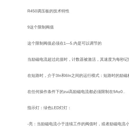
R450调压板的技术特性
9这个限制阀值
这个限制阀值必须在1—5.内是可以调节的
当励磁电流超过此值时，计数器被激活，其速度为每秒记数
在短路时，介于3In和6In之间的运行模式：短路时的励磁极
在任何操作条件下的zui高励磁电流都必须限制在9A±0..
指示灯：绿色LED灯灯：
-亮：当励磁电流小于连续工作的阀值时，或者励磁电流小于