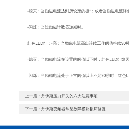
-熄灭：当励磁电流达到所设定的极*；或者当励磁电流降低到0.到0
-闪烁：当过励磁计数器递减时。
红色LED灯：-亮：当励磁电流高出连续工作阈值持续90
-熄灭：当励磁电流在设置的阀值以下时，红色LED灯熄
-闪烁：当励磁电流处于正常阀值以上不足90秒时，红色L
上一篇：
丹佛斯压力开关的六大注意事项
下一篇：
丹佛斯变频器常见故障模块损坏修复