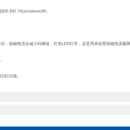
.7A(shutdown)时。
秒后，励磁电流会减少到阈值，红色LED灯亮，这是用来设置励磁电流极
灭。
ED灯闪烁。