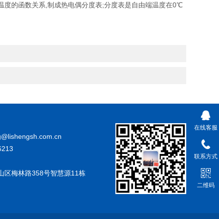
度的函数关系,制成热电偶分度表;分度表是自由端温度在0℃
在线客服
@lishengsh.com.cn
213
联系方式
山区梅林路358号智慧源11栋
二维码