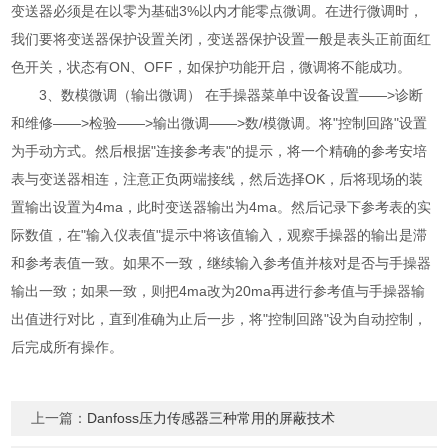
变送器必须是在以零为基础3%以内才能零点微调。在进行微调时，
我们要将变送器保护设置关闭，变送器保护设置一般是表头正前面红
色开关，状态有ON、OFF，如保护功能开启，微调将不能成功。
3、数模微调（输出微调） 在手操器菜单中设备设置——>诊断
和维修——>检验——>输出微调——>数/模微调。将"控制回路"设置
为手动方式。然后根据"连接参考表"的提示，将一个精确的参考安培
表与变送器相连，注意正负两端接线，然后选择OK，后将现场的装
置输出设置为4ma，此时变送器输出为4ma。然后记录下参考表的实
际数值，在"输入仪表值"提示中将该值输入，观察手操器的输出是滞
和参考表值一致。如果不一致，继续输入参考值并核对是否与手操器
输出一致；如果一致，则把4ma改为20ma再进行参考值与手操器输
出值进行对比，直到准确为止后一步，将"控制回路"设为自动控制，
后完成所有操作。
上一篇：
Danfoss压力传感器三种常用的屏蔽技术