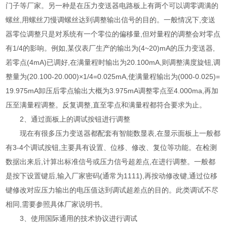
门子等厂家。另一种是在压力变送器电路板上有两个可以调零调满的
螺丝,用螺丝刀慢调螺丝达到调整输出信号的目的。一般情况下,变送
器零位调整只是对系统有一个零位的偏移量,但对量程的调整会对零点
有1/4的影响。例如,某仪表厂生产的输出为(4~20)mA的压力变送器,
若零点(4mA)已调好,在满量程时输出为20.100mA,则调整满度旋钮,调
整量为(20.100-20.000)×1/4=0.025mA,使满量程输出为(000-0.025)=
19.975mA卸压后零点输出大概为3.975mA调整零点至4.000ma,再加
压至满量程调整。反复调整,直至零点和满量程都符合要求为止。
2、通过面板上的调试按钮进行调整
现在有很多压力变送器都配套有智能数显表,在显示面板上一般都
有3-4个调试按钮,主要具有设置、位移、修改、复位等功能。在检测
数据出来后,计算出标准信号或压力信号超差点,在进行调整。一般都
是按下设置键后,输入厂家密码(通常为1111),再按动修改键,通过位移
键修改对应压力输出的电压值达到调试超差点的目的。此类调试不尽
相同,需要参照具体厂家说明书。
3、使用国际通用的技术协议进行调试