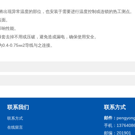
出现异常温度的部位，也安装于需要进行温度控制或连锁的热工测点。
装面。
影响性能。
套去掉不用或压破，避免造成漏电，确保使用安全。
4-0.75㎜2导线与之连接。
联系我们
联系方式
邮件：
pengyong
联系方式
手机：13764086
在线留言
邮编：201901