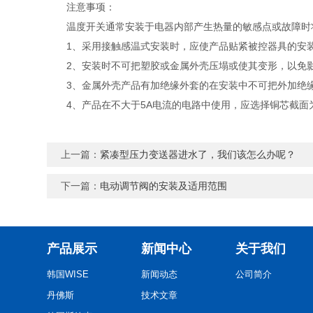
注意事项：
温度开关通常安装于电器内部产生热量的敏感点或故障时将
1、采用接触感温式安装时，应使产品贴紧被控器具的安
2、安装时不可把塑胶或金属外壳压塌或使其变形，以免
3、金属外壳产品有加绝缘外套的在安装中不可把外加绝缘
4、产品在不大于5A电流的电路中使用，应选择铜芯截面为0.
上一篇：
紧凑型压力变送器进水了，我们该怎么办呢？
下一篇：
电动调节阀的安装及适用范围
产品展示
新闻中心
关于我们
韩国WISE
新闻动态
公司简介
丹佛斯
技术文章