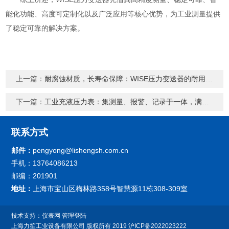
能化功能、高度可定制化以及广泛应用等核心优势，为工业测量提供
了稳定可靠的解决方案。
上一篇：
耐腐蚀材质，长寿命保障：WISE压力变送器的耐用密码
下一篇：
工业充液压力表：集测量、报警、记录于一体，满足多样化需求
联系方式
邮件：
pengyong@lishengsh.com.cn
手机：13764086213
邮编：201901
地址：
上海市宝山区梅林路358号智慧源11栋308-309室
技术支持：
仪表网
管理登陆
上海力笙工业设备有限公司
版权所有 2019
沪ICP备2022023222