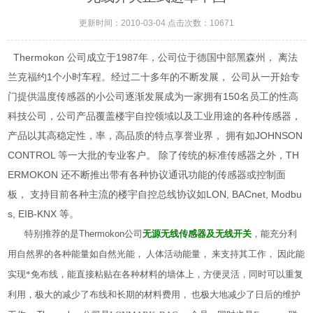
更新时间：2010-03-04 点击次数：10671
Thermokon 公司成立于1987年，公司位于德国中部黑森州， 离法
兰克福约1个小时车程。经过二十多年的不断发展， 公司从一开始专
门提供温度传感器的小公司逐渐发展成为一家拥有150名员工的性高
科技公司，公司产品覆盖楼宇自控领域以及工业用途的各种传感器，
产品以其高稳定性，率，高品质的特点享誉业界， 拥有如JOHNSON
CONTROL 等一大批的专业客户。 除了传统的标准传感器之外，TH
ERMOKON 还不断推出带有各种协议通讯功能的传感器或控制面
板， 支持目前各种主流的楼宇自控总线协议如LON, BACnet, Modbu
s, EIB-KNX 等。
特别推荐的是
Thermokon
公司
无源无线传感器及无线开关
，能充分利
用自然界的各种能量如自然光能， 人体活动能量， 来支持其工作， 因此能
实现*免布线，能直接粘贴在各种材料的墙体上，方便灵活，同时可以重复
利用，极大的减少了布线和长期的材料费用， 也极大地减少了日后的维护