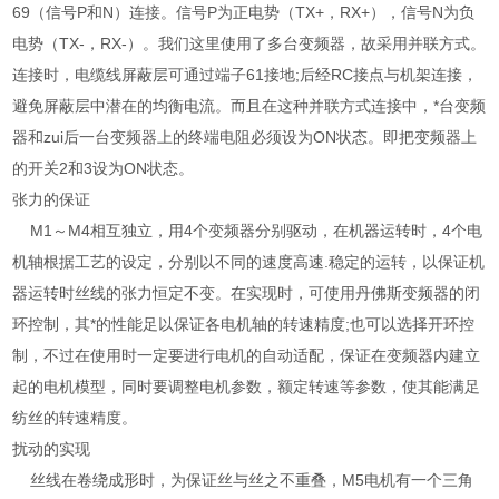
69（信号P和N）连接。信号P为正电势（TX+，RX+），信号N为负
电势（TX-，RX-）。我们这里使用了多台变频器，故采用并联方式。
连接时，电缆线屏蔽层可通过端子61接地;后经RC接点与机架连接，
避免屏蔽层中潜在的均衡电流。而且在这种并联方式连接中，*台变频
器和zui后一台变频器上的终端电阻必须设为ON状态。即把变频器上
的开关2和3设为ON状态。
张力的保证
M1～M4相互独立，用4个变频器分别驱动，在机器运转时，4个电
机轴根据工艺的设定，分别以不同的速度高速.稳定的运转，以保证机
器运转时丝线的张力恒定不变。在实现时，可使用丹佛斯变频器的闭
环控制，其*的性能足以保证各电机轴的转速精度;也可以选择开环控
制，不过在使用时一定要进行电机的自动适配，保证在变频器内建立
起的电机模型，同时要调整电机参数，额定转速等参数，使其能满足
纺丝的转速精度。
扰动的实现
丝线在卷绕成形时，为保证丝与丝之不重叠，M5电机有一个三角