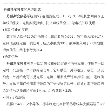
丹佛斯变频器
的系统组成
丹佛斯变频器
系统由6个变频器组成，1、2、3、4电机之间要保证
丝线的张力;5电机实现扰动。防止丝线重叠，6做电机并联使用。
●起动停止的实现
数字输入端子18为起动信号，组态参数为302。数字输入端子17为
选择预设给定值一的信号，组态参数为301。数字输入端子27为惯性
滑停信号，组态参数为304
●给定信号
丹佛斯变频器
有单一给定信号和多给定信号两种应用，使用单一给
定时，只连接一个有效给定信号，它可以是一外部给定。或是一预设
给定，外部给定可以是电压，电流，频率或经过串行端口的二进制信
号。在这里我们使用串行端口的二进制给定信号，即通过串行端口把
给定值写到预设给定值1里面。组态参数为215。
●串行母线连接
根据RS485（2个导体）标准制定的串行通迅母线与变频器端子68/