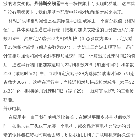
波的速度变化。
丹佛斯变频器
中有一块摆频卡可实现此功能。这里我
们没有用摆频卡，我们用基本配置中的相对加和相对减来实现。
相对加快和相对减慢是在实际值中加进或减去一个百分数值（相对
值）。具体实现是通过串行端口把相对加快或减慢的百分数值写到参
数219中，然后定义端子32为相对加快（组态参数为306），定义端
子33为相对减慢（组态参数为307）。为防止三角波出现平头，还得
计算相对加快和减慢的斜率即加减速时间2，计算出加减速时间2的值
后，通过串行端口把加减速时间2写到参数209（加速时间2）和参数
210（减速时间2）中。同时得定义端子29为选择加减速时间2（组态
参数为305）。这样在运行中，当接通相对加快或相对减慢（端子32
或33）的同时接通加减速时间2（端子29），就可完成扰动的三角波
功能。
并联电机
在应用中，由于我们的机器比较长，在通过平面皮带带动假捻器
时，如果只在车头或车尾装一个电机，那么靠近离电机比较远的另一
端的假捻器在转动时就会丢转，所以我们用到了并联电机来解决这个