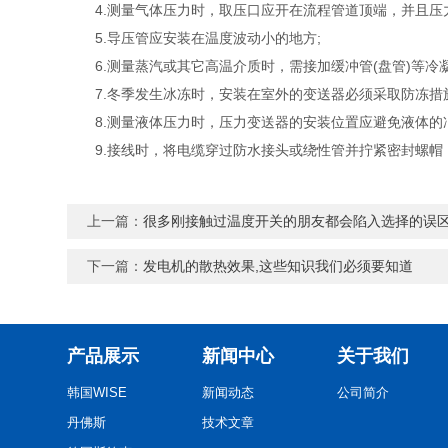
4.测量气体压力时，取压口应开在流程管道顶端，并且压力
5.导压管应安装在温度波动小的地方;
6.测量蒸汽或其它高温介质时，需接加缓冲管(盘管)等冷
7.冬季发生冰冻时，安装在室外的变送器必须采取防冻措施
8.测量液体压力时，压力变送器的安装位置应避免液体的冲
9.接线时，将电缆穿过防水接头或绕性管并拧紧密封螺帽
上一篇：
很多刚接触过温度开关的朋友都会陷入选择的误
下一篇：
发电机的散热效果,这些知识我们必须要知道
产品展示
新闻中心
关于我们
韩国WISE
新闻动态
公司简介
丹佛斯
技术文章