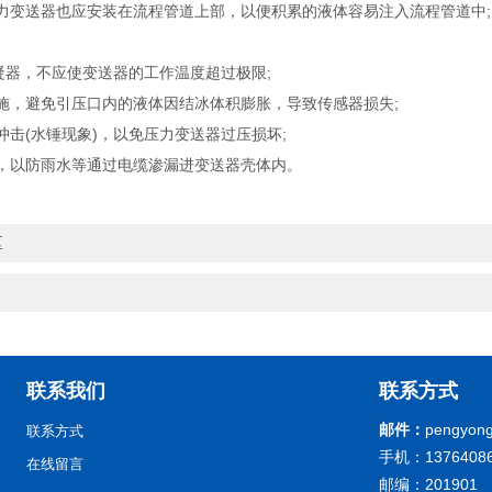
变送器也应安装在流程管道上部，以便积累的液体容易注入流程管道中;
凝器，不应使变送器的工作温度超过极限;
，避免引压口内的液体因结冰体积膨胀，导致传感器损失;
击(水锤现象)，以免压力变送器过压损坏;
，以防雨水等通过电缆渗漏进变送器壳体内。
区
联系我们
联系方式
邮件：
pengyong
联系方式
手机：13764086
在线留言
邮编：201901