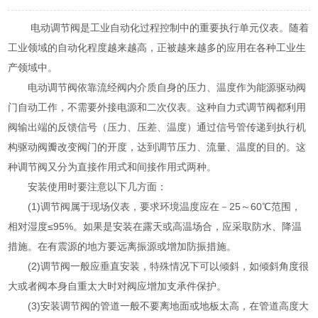
电动调节阀是工业自动化过程控制中的重要执行单元仪表。随着
工业领域的自动化程度越来越高，正被越来越多的应用在各种工业生
产领域中。
电动调节阀依靠流经阀内介质自身的压力、温度作为能源驱动阀
门自动工作，不需要外接电源和二次仪表。这种自力式调节阀都利用
阀输出端的反馈信号（压力、压差、温度）通过信号管传递到执行机
构驱动阀瓣改变阀门的开度，达到调节压力、流量、温度的目的。这
种调节阀又分为直接作用式和间接作用式两种。
安装使用时要注意以下几方面：
(1)调节阀属于现场仪表，要求环境温度应在－25～60℃范围，
相对湿度≤95%。如果是安装在露天或高温场合，应采取防水、降温
措施。在有震源的地方要远离振源或增加防振措施。
(2)调节阀一般应垂直安装，特殊情况下可以倾斜，如倾斜角度很
大或者阀本身自重太大时对阀应增加支承件保护。
(3)安装调节阀的管道一般不要离地面或地板太高，在管道高度大