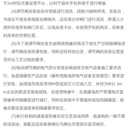
于2m时应尽量设置平台，以利于操作手轮和便于进行维修。
(4)调节阀安装前应对管路进行清洗，排除污物和焊渣。安装后，
为保证不使杂质残留在阀体内，还应再次对阀门进行清洗，即通入介
质时应使所有阀门开启，以免杂质卡住。在使用手轮机构后，应恢复
到原来的空档位置。
(5)为了使调节阀在发生故障或维修的情况下使生产过程能继续进
行，调节阀应加旁通管路。同时还应特别注意，调节阀的安装位置是
否符合工艺过程的要求。
(6)电动调节阀的电气部分安装应根据有关电气设备施工要求进
行。如是隔爆型产品应按《爆炸危险场所电气设备安装规范》要求进
行安装。如现场导线采用SBH型或其它六芯或八芯、外径为Φ11.3m
m左右的胶皮安装电缆线。在使用维修中，在易爆场所严禁通电开盖
维修和对隔爆面进行撬打。同时在拆装中不要磕伤或划伤隔爆面，检
修后要还原成原来的隔爆要求状态。
(7)执行机构的减速器拆修后应注意加油润滑，低速电机一般不要
拆洗加油。装配后还应检查阀位与阀位开度指示是否相符。