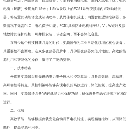
电位器可选；内置射频干扰滤波器，可限制电动机电缆产生的无线电干扰，电机
电缆（屏蔽）长度允许15米；1.5kＷ及以上的FC51系列变频器内置制动斩波
器，将装置的动能转变成制动功率，从而使电机减速；内置智能逻辑控制器，多
数情况下无需PLC；电机保护功能，FC51具有防止电机端子U，V，W短路及接
地故障的保护措施；可并排安装，节省空间，而不会降低容量。
在当今这个科技日新月异的时代，变频器作为工业自动化领域的核心设备，
其重要性不言而喻。在众多变频器品牌中，丹佛斯变频器凭借其性能、高效的能
源利用和智能化的操作，赢得了广泛的赞誉。
一、技术特点
丹佛斯变频器采用先进的电力电子技术和控制算法，具备高效能、高精度、
高可靠性等特点。其控制策略能够实现电机的高效运行，降低能耗，提高生产效
率。同时，变频器还具备*的过载能力和保护功能，确保设备在恶劣环境下的稳定
运行。
二、优势
高效节能：能够根据负载变化自动调节电机转速，实现精确控制，从而降低
能耗，提高能源利用率。