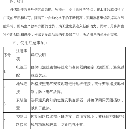
四、结语
丹佛斯变频器凭借其高效能、智能化、高可靠性等特点，在工业领域取得了
广泛的应用和认可。随着工业自动化水平的不断提高，变频器将继续发挥其在节
能降耗、提高生产效率方面的优势，为工业发展注入新的动力。同时，丹佛斯也
将不断创新和进步，推出更多高品质的变频器产品，满足用户的多样化需求。
五、使用注意事项：
注意事
序号
详细说明
项
电源匹
确保电源线路和接线盒与变频器的额定电源匹配，避免过
1
配
载或欠压。
地线连
严格按照电气安装规范进行地线连接，确保变频器接地可
2
接
靠，防止电气故障。
安装位
选择通风良好的位置安装变频器，并确保四周无阻挡物，
3
置
以利于散热。
控制回
控制回路接线需正确连接，遵循接线图，并确保控制信号
4
路接线
线与功率线隔离，防止电气干扰。