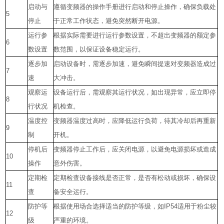
启动与
遵循变频器的操作手册进行启动和停止操作，确保负载处
5
停止
于正常工作状态，避免突然断开电源。
运行参
根据实际需要进行运行参数设置，不超出变频器的额定参
6
数设置
数范围，以保证设备稳定运行。
逐步加
启动设备时，需逐步加速，避免瞬间提速对变频器造成过
7
速
大冲击。
观察运
设备运行后，需观察其运行状况，如出现异常，应立即停
8
行状况
机检查。
温度控
变频器温度过高时，应降低运行负荷，待其冷却后再重新
9
制
开机。
停机后
变频器停止工作后，应关闭电源，以避免电源损坏或造成
10
操作
意外伤害。
定期检
定期检查设备接线是否正常，是否有松动或损坏，确保设
11
查
备安全运行。
防护等
根据使用场合选择适当的防护等级，如
IP54
适用于粉尘较
12
级
严重的环境。