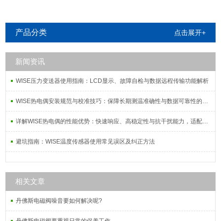
产品分类
点击展开+
新闻资讯
WISE压力变送器使用指南：LCD显示、故障自检与数据远程传输功能解析
WISE热电偶安装规范与校准技巧：保障长期测温准确性与数据可靠性的系统方案
详解WISE热电偶的性能优势：快速响应、高稳定性与抗干扰能力，适配复杂工况需求
避坑指南：WISE温度传感器使用常见误区及纠正方法
相关文章
丹佛斯电磁阀噪音要如何解决呢?