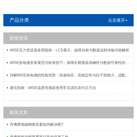
产品分类
点击展开+
新闻资讯
WISE压力变送器使用指南：LCD显示、故障自检与数据远程传输功能解析
WISE热电偶安装规范与校准技巧：保障长期测温准确性与数据可靠性的系统方案
详解WISE热电偶的性能优势：快速响应、高稳定性与抗干扰能力，适配复杂工况需求
避坑指南：WISE温度传感器使用常见误区及纠正方法
相关文章
丹佛斯电磁阀噪音要如何解决呢?