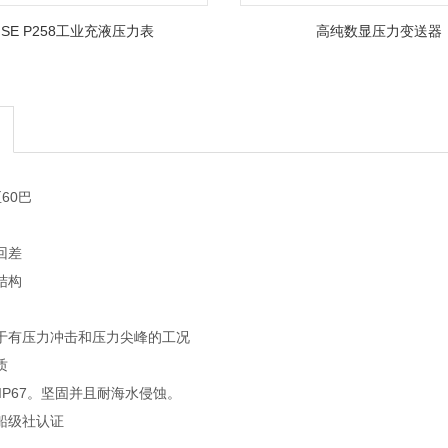
ISE P258工业充液压力表
高纯数显压力变送器
60巴
回差
结构
用于有压力冲击和压力尖峰的工况
质
 IP67。坚固并且耐海水侵蚀。
关船级社认证