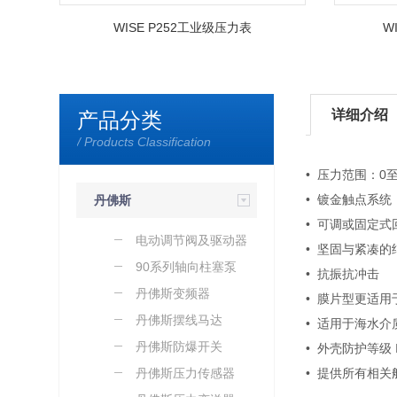
WISE P252工业级压力表
W
详细介绍
产品分类
/ Products Classification
• 压力范围：0至
• 镀金触点系统
丹佛斯
• 可调或固定式
电动调节阀及驱动器
• 坚固与紧凑的
90系列轴向柱塞泵
• 抗振抗冲击
丹佛斯变频器
• 膜片型更适
丹佛斯摆线马达
• 适用于海水介
丹佛斯防爆开关
• 外壳防护等级
丹佛斯压力传感器
• 提供所有相