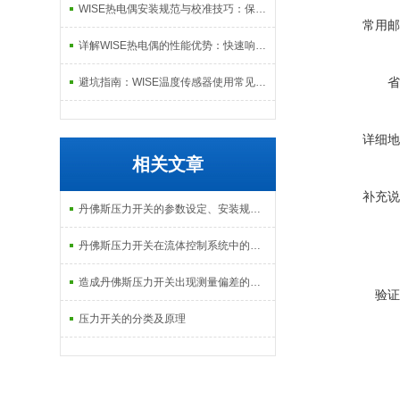
WISE热电偶安装规范与校准技巧：保障长期测温准确性与数据可靠性的系统方案
常用邮
详解WISE热电偶的性能优势：快速响应、高稳定性与抗干扰能力，适配复杂工况需求
省
避坑指南：WISE温度传感器使用常见误区及纠正方法
详细地
相关文章
补充说
丹佛斯压力开关的参数设定、安装规范与故障排查
丹佛斯压力开关在流体控制系统中的关键作用
造成丹佛斯压力开关出现测量偏差的原因有4种
验证
压力开关的分类及原理