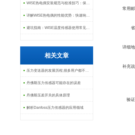
WISE热电偶安装规范与校准技巧：保障长期测温准确性与数据可靠性的系统方案
常用邮
详解WISE热电偶的性能优势：快速响应、高稳定性与抗干扰能力，适配复杂工况需求
省
避坑指南：WISE温度传感器使用常见误区及纠正方法
详细地
相关文章
补充说
压力变送器的发展历程,很多用户都不知道
丹佛斯压力传感器可能存在的误差
丹佛斯压差开关的具体原理
验证
解析Danfoss压力传感器的应用领域