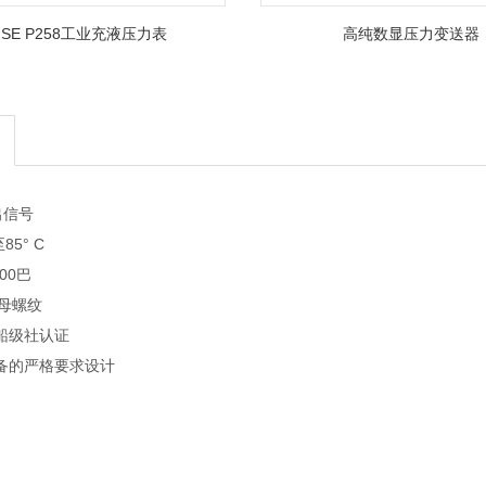
ISE P258工业充液压力表
高纯数显压力变送器
输出信号
85° C
600巴
 母螺纹
关船级社认证
设备的严格要求设计