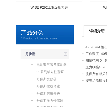
WISE P252工业级压力表
W
详细介绍
产品分类
/ Products Classification
• 4 - 20 mA 
• 工作温度 -40至
丹佛斯
• 测量范围 0 - 
电动调节阀及驱动器
• 压力联接G ¼
90系列轴向柱塞泵
• 提供所有相
丹佛斯变频器
• 按满足船舶
丹佛斯摆线马达
丹佛斯防爆开关
丹佛斯压力传感器