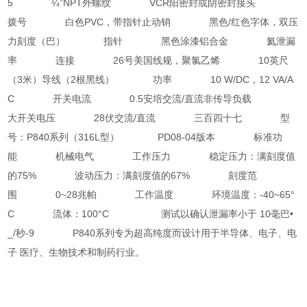
5 ¼”NPT外螺纹 VCR阳密封或阴密封接头
拨号 白色PVC，带指针止动销 黑色/红色字体，双压
力刻度（巴） 指针 黑色涂漆铝合金 氦泄漏
率 连接 26号美国线规，聚氯乙烯 10英尺
（3米）导线（2根黑线） 功率 10 W/DC，12 VA/A
C 开关电流 0.5安培交流/直流非传导负载
大开关电压 28伏交流/直流 三百四十七 型
号：P840系列（316L型） PD08-04版本 标准功
能 机械电气 工作压力 稳定压力：满刻度值
的75% 波动压力：满刻度值的67% 刻度范
围 0~28兆帕 工作温度 环境温度：-40~65°
C 流体：100°C 测试以确认泄漏率小于 10毫巴•
_/秒-9 P840系列专为超高纯度而设计用于半导体、电子、电
子 医疗、生物技术和制药行业。