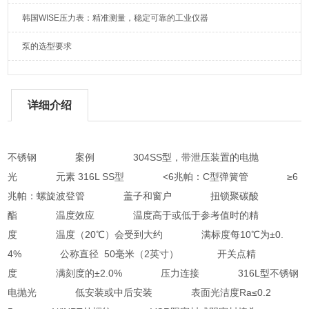
韩国WISE压力表：精准测量，稳定可靠的工业仪器
泵的选型要求
详细介绍
不锈钢 案例 304SS型，带泄压装置的电抛
光 元素 316L SS型 <6兆帕：C型弹簧管 ≥6
兆帕：螺旋波登管 盖子和窗户 扭锁聚碳酸
酯 温度效应 温度高于或低于参考值时的精
度 温度（20℃）会受到大约 满标度每10℃为±0.
4% 公称直径 50毫米（2英寸） 开关点精
度 满刻度的±2.0% 压力连接 316L型不锈钢
电抛光 低安装或中后安装 表面光洁度Ra≤0.2