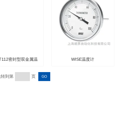
 T112密封型双金属温
WISE温度计
度计
 跳转到第
页