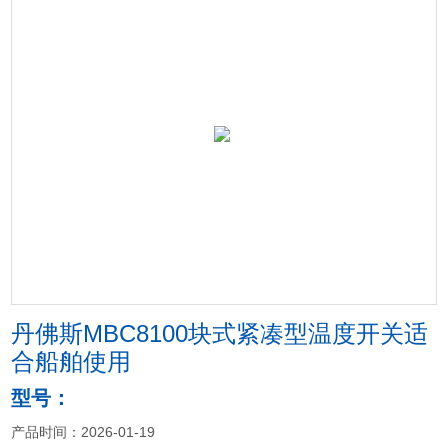
丹佛斯MBC8100块式紧凑型温度开关适
合船舶使用
型号：
产品时间：2026-01-19