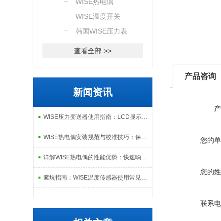
WISE热电偶
WISE温度开关
韩国WISE压力表
查看全部 >>
产品咨询
新闻资讯
产
WISE压力变送器使用指南：LCD显示、故障自检与数据远程传输功能解析
WISE热电偶安装规范与校准技巧：保障长期测温准确性与数据可靠性的系统方案
您的单
详解WISE热电偶的性能优势：快速响应、高稳定性与抗干扰能力，适配复杂工况需求
您的姓
避坑指南：WISE温度传感器使用常见误区及纠正方法
联系电